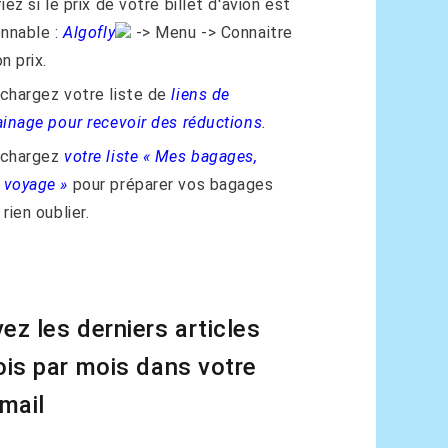
iez si le prix de votre billet d'avion est
onnable :
Algofly
-> Menu -> Connaitre
n prix.
chargez votre liste de
liens de
ainage pour recevoir des réductions
.
échargez
votre liste « Mes bagages,
voyage »
pour préparer vos bagages
rien oublier.
ez les derniers articles
ois par mois dans votre
 mail