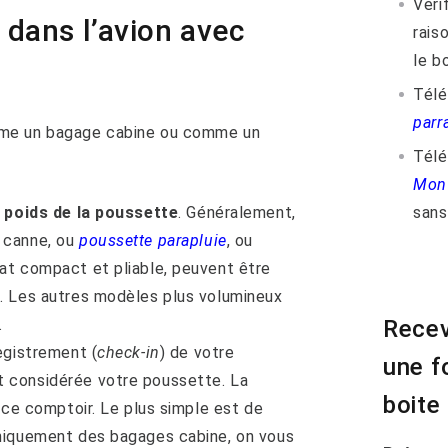
Vérif
ans l’avion avec
rais
le bo
Télé
parr
mme un bagage cabine ou comme un
Tél
Mon 
sans 
u poids de la poussette
. Généralement,
 canne, ou
poussette parapluie
, ou
at compact et pliable, peuvent être
. Les autres modèles plus volumineux
Recev
.
egistrement (
check-in
) de votre
une f
 considérée votre poussette. La
boite
 ce comptoir. Le plus simple est de
niquement des bagages cabine, on vous