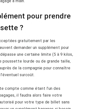
bagage à main.
plément pour prendre
sette ?
cceptées gratuitement par les
 peuvent demander un supplément pour
épasse une certaine limite (5 à 9 kilos,
e poussette lourde ou de grande taille,
auprès de la compagnie pour connaître
l’éventuel surcoût.
tte compte comme étant l’un des
agages, il faudra alors faire votre
utorisé pour votre type de billet sans
payer un supplément bagages si besoin.