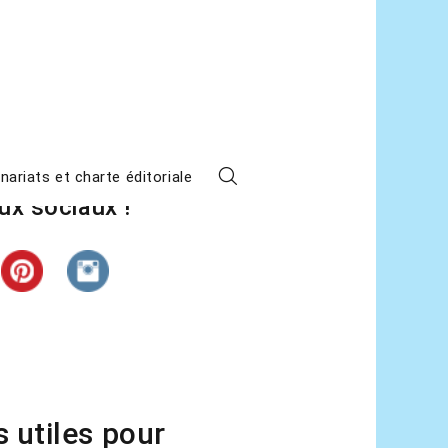
z L’étape suivante sur les
nariats et charte éditoriale
ux sociaux !
s utiles pour