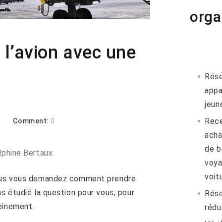
orga
l’avion avec une
Rése
appa
jeun
Rece
x
Comment:
0
acha
de b
lphine Bertaux
voya
voitu
vous vous demandez comment prendre
s étudié la question pour vous, pour
Rése
einement.
rédu