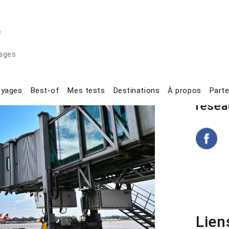
e
ages
Comment prendre l’avion avec une poussette ?
yages
Suive
oyages
Best-of
Mes tests
Destinations
À propos
Parte
résea
Lien