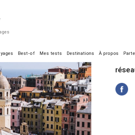
e
t, applications mobiles et services en ligne pour le voyage
yages
omeExchange : mon avis
oyages
Best-of
Mes tests
Destinations
À propos
Parte
Suive
résea