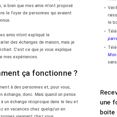
es, si bien que mes amis m’ont proposé
Vérif
dans le foyer de personnes qui avaient
rais
onnus.
le bo
Télé
mes amis m’ont expliqué le
parr
arler des échanges de maison, mais je
Tél
chait. C’est ce que je vous explique
Mon 
 de mes expériences.
sans 
ment ça fonctionne ?
ment à des personnes et, pour vous,
Recev
 Un échange, donc. Mais quand on pense
une f
à un échange réciproque dans le lieu et
ez en vacances chez quelqu’un en
boite
rsonnes viennent chez vous.