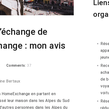
Lien
orga
 d’échange de
ange : mon avis
Rése
appa
jeun
Rece
x
Comments:
37
acha
de b
ine Bertaux
voya
voitu
on HomeExchange en partant en
issé leur maison dans les Alpes du Sud
Rése
d’autres personnes dans les Alpes du
rédu