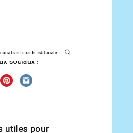
s
z L’étape suivante sur les
nariats et charte éditoriale
ux sociaux !
s utiles pour