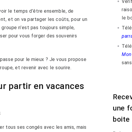
Vérif
rais
avoir le temps d’être ensemble, de
le bo
nt, et on va partager les coûts, pour un
 groupe n’est pas toujours simple,
Télé
ser pour vous forger des souvenirs
parr
Tél
Mon 
passe pour le mieux ? Je vous propose
sans 
oupe, et revenir avec le sourire.
ur partir en vacances
Recev
une f
s
boite
ser tous ses congés avec les amis, mais