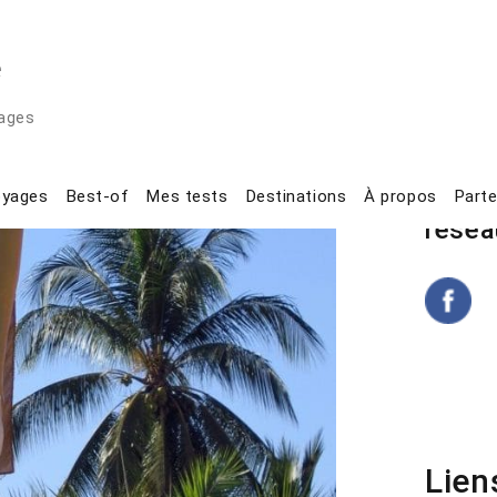
e
ages
Partir en vacances entre amis : conseils pour rester… ami
yages
Suive
oyages
Best-of
Mes tests
Destinations
À propos
Parte
résea
Lien