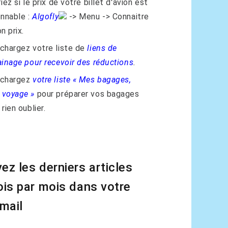
iez si le prix de votre billet d'avion est
onnable :
Algofly
-> Menu -> Connaitre
n prix.
chargez votre liste de
liens de
ainage pour recevoir des réductions
.
échargez
votre liste « Mes bagages,
voyage »
pour préparer vos bagages
rien oublier.
ez les derniers articles
ois par mois dans votre
 mail