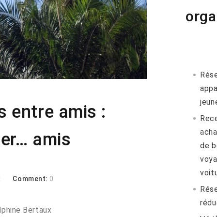
orga
Rése
appa
jeun
s entre amis :
Rece
acha
ter… amis
de b
voya
voitu
x
Comment:
0
Rése
rédu
lphine Bertaux