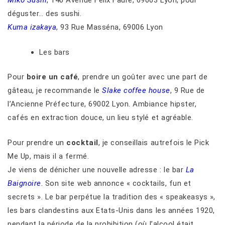
Miko Sushi
, 140 Avenue Félix Faure, 69003 Lyon, pour
déguster… des sushi.
Kuma izakaya
, 93 Rue Masséna, 69006 Lyon
Les bars
Pour
boire un café
, prendre un goûter avec une part de
gâteau, je recommande le
Slake coffee house
, 9 Rue de
l’Ancienne Préfecture, 69002 Lyon. Ambiance hipster,
cafés en extraction douce, un lieu stylé et agréable.
Pour prendre un
cocktail
, je conseillais autrefois le Pick
Me Up, mais il a fermé.
Je viens de dénicher une nouvelle adresse : le bar
La
Baignoire
. Son site web annonce « cocktails, fun et
secrets ». Le bar perpétue la tradition des « speakeasys »,
les bars clandestins aux Etats-Unis dans les années 1920,
pendant la période de la prohibition (où l’alcool était