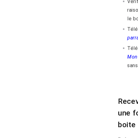
Vérif
rais
le bo
Télé
parr
Tél
Mon 
sans 
Recev
une f
boite