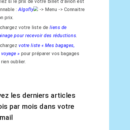
iez si le prix de votre billet d'avion est
onnable :
Algofly
-> Menu -> Connaitre
n prix.
chargez votre liste de
liens de
ainage pour recevoir des réductions
.
échargez
votre liste « Mes bagages,
voyage »
pour préparer vos bagages
rien oublier.
ez les derniers articles
ois par mois dans votre
 mail