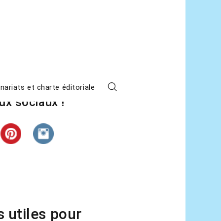
z L’étape suivante sur les
nariats et charte éditoriale
ux sociaux !
s utiles pour