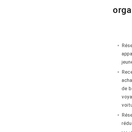
orga
Rése
appa
jeun
Rece
acha
de b
voya
voitu
Rése
rédu