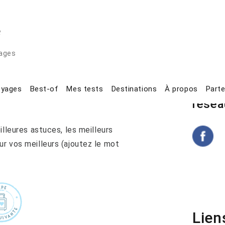
e
yages
Suive
oyages
Best-of
Mes tests
Destinations
À propos
Parte
résea
illeures astuces, les meilleurs
r vos meilleurs (ajoutez le mot
Lien